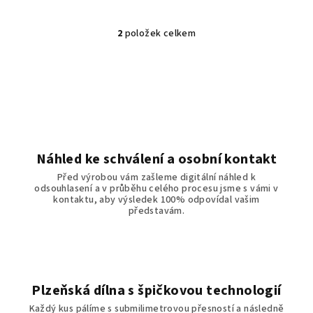
2
položek celkem
O
v
l
á
d
a
c
í
Náhled ke schválení a osobní kontakt
p
Před výrobou vám zašleme digitální náhled k
r
odsouhlasení a v průběhu celého procesu jsme s vámi v
v
kontaktu, aby výsledek 100% odpovídal vašim
představám.
k
y
v
ý
p
Plzeňská dílna s špičkovou technologií
i
Každý kus pálíme s submilimetrovou přesností a následně