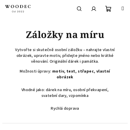
Přejít
na
obsah
Nákupní
Hledat
Přihlášení
Záložky na míru
košík
Vytvořte si skutečně osobní záložku – nahrajte vlastní
obrázek, upravte motiv, přidejte jméno nebo krátké
věnování. Originální dárek i památka.
Možnosti úpravy:
motiv, text, střapec, vlastní
obrázek
Vhodné jako: dárek na míru, osobní překvapení,
svatební dary, vzpomínka
Rychlá doprava