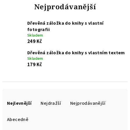
Nejprodávanější
Dřevěná záložka do knihy s vlastní
fotografii
Skladem
249 Kč
Dřevěná záložka do knihy s vlastním textem
Skladem
179 Kč
Ř
a
Nejlevnější
Nejdražší
Nejprodávanější
z
e
Abecedně
n