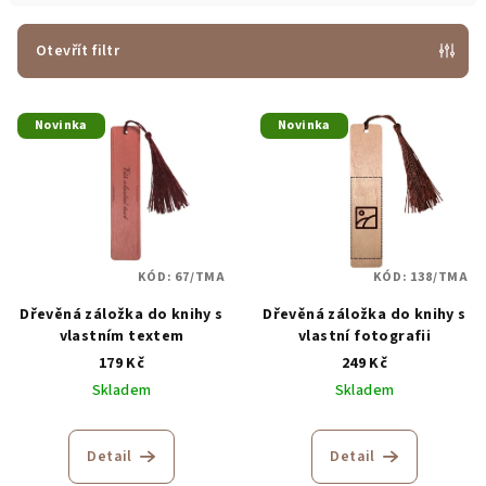
í
p
Otevřít filtr
r
V
o
Novinka
Novinka
ý
d
p
u
i
k
s
t
p
ů
KÓD:
67/TMA
KÓD:
138/TMA
r
o
Dřevěná záložka do knihy s
Dřevěná záložka do knihy s
vlastním textem
vlastní fotografii
d
179 Kč
249 Kč
u
Skladem
Skladem
k
t
Detail
Detail
ů