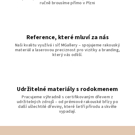
s
ručně brousíme přímo v Plzni
u
Reference, které mluví za nás
Naši kvalitu využívá i síť MGallery – spojujeme rakouský
materiál a laserovou preciznost pro vizitky a branding,
který vás odliší.
Udržitelné materiály s rodokmenem
Pracujeme výhradně s certifikovaným dřevem z
udržitelných zdrojů – od prémiové rakouské břízy po
další ušlechtilé dřeviny, které šetří přírodu a skvěle
vypadají.
Z