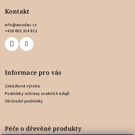
á
p
Kontakt
a
info
@
woodec.cz
t
+420 602 314 812
í
Informace pro vás
Zakázková výroba
Podmínky ochrany osobních údajů
Obchodní podmínky
Péče o dřevěné produkty