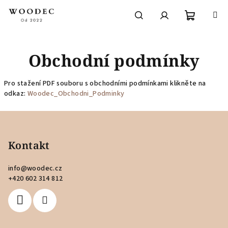
Přejít
na
obsah
Nákupní
Hledat
Přihlášení
Obchodní podmínky
košík
Pro stažení PDF souboru s obchodními podmínkami klikněte na
odkaz:
Woodec_Obchodni_Podminky
Z
á
p
Kontakt
a
info
@
woodec.cz
t
+420 602 314 812
í