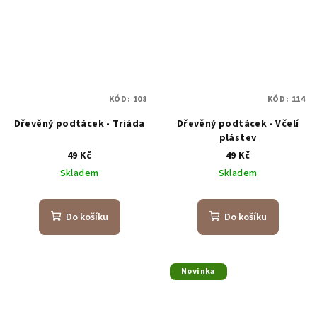
KÓD:
108
KÓD:
114
Dřevěný podtácek - Triáda
Dřevěný podtácek - Včelí
plástev
49 Kč
49 Kč
Skladem
Skladem
Do košíku
Do košíku
Novinka