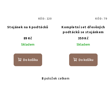
KÓD:
120
KÓD:
79
Stojánek na 6 podtácků
Kompletní set dřevěných
podtácků se stojánkem
89 Kč
359 Kč
Skladem
Skladem
Do košíku
Do košíku
8
položek celkem
O
v
l
á
d
a