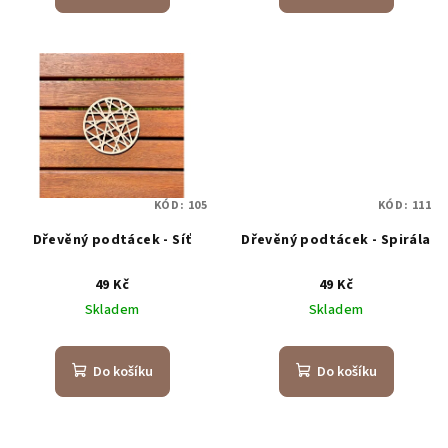
ů
KÓD:
105
KÓD:
111
Dřevěný podtácek - Síť
Dřevěný podtácek - Spirála
49 Kč
49 Kč
Skladem
Skladem
Do košíku
Do košíku