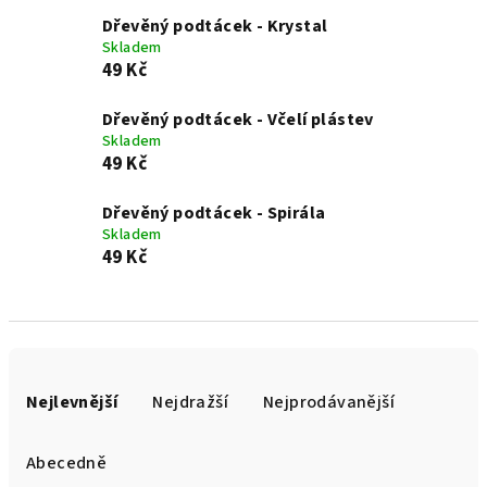
Dřevěný podtácek - Krystal
Skladem
49 Kč
Dřevěný podtácek - Včelí plástev
Skladem
49 Kč
Dřevěný podtácek - Spirála
Skladem
49 Kč
Ř
a
Nejlevnější
Nejdražší
Nejprodávanější
z
e
Abecedně