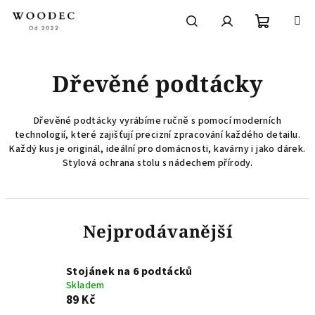
Přejít
na
obsah
Nákupní
Hledat
Přihlášení
Dřevěné podtácky
košík
Dřevěné podtácky vyrábíme ručně s pomocí moderních
technologií, které zajišťují precizní zpracování každého detailu.
Každý kus je originál, ideální pro domácnosti, kavárny i jako dárek.
Stylová ochrana stolu s nádechem přírody.
Nejprodávanější
Stojánek na 6 podtácků
Skladem
89 Kč