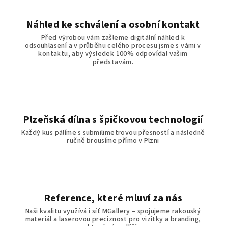
c
í
Náhled ke schválení a osobní kontakt
p
Před výrobou vám zašleme digitální náhled k
r
odsouhlasení a v průběhu celého procesu jsme s vámi v
v
kontaktu, aby výsledek 100% odpovídal vašim
představám.
k
y
v
ý
p
Plzeňská dílna s špičkovou technologií
i
Každý kus pálíme s submilimetrovou přesností a následně
s
ručně brousíme přímo v Plzni
u
Reference, které mluví za nás
Naši kvalitu využívá i síť MGallery – spojujeme rakouský
materiál a laserovou preciznost pro vizitky a branding,