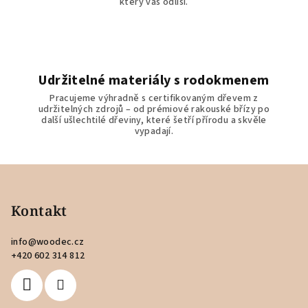
který vás odliší.
Udržitelné materiály s rodokmenem
Pracujeme výhradně s certifikovaným dřevem z
udržitelných zdrojů – od prémiové rakouské břízy po
další ušlechtilé dřeviny, které šetří přírodu a skvěle
vypadají.
Z
á
p
Kontakt
a
info
@
woodec.cz
t
+420 602 314 812
í