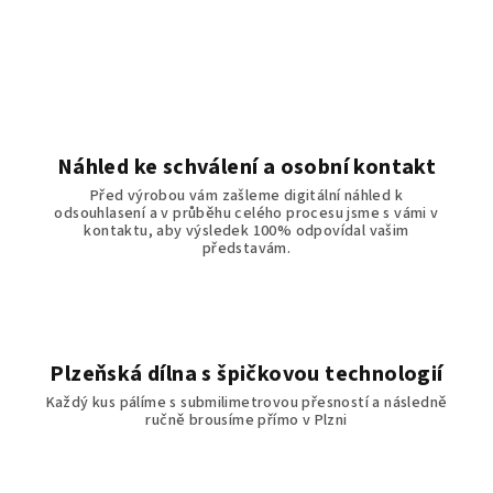
Náhled ke schválení a osobní kontakt
Před výrobou vám zašleme digitální náhled k
odsouhlasení a v průběhu celého procesu jsme s vámi v
kontaktu, aby výsledek 100% odpovídal vašim
představám.
Plzeňská dílna s špičkovou technologií
Každý kus pálíme s submilimetrovou přesností a následně
ručně brousíme přímo v Plzni