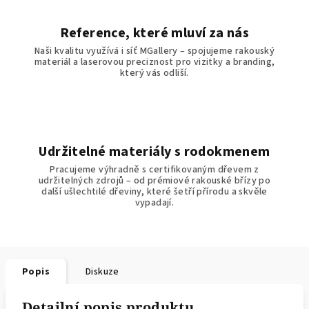
Reference, které mluví za nás
Naši kvalitu využívá i síť MGallery – spojujeme rakouský
materiál a laserovou preciznost pro vizitky a branding,
který vás odliší.
Udržitelné materiály s rodokmenem
Pracujeme výhradně s certifikovaným dřevem z
udržitelných zdrojů – od prémiové rakouské břízy po
další ušlechtilé dřeviny, které šetří přírodu a skvěle
vypadají.
Popis
Diskuze
Detailní popis produktu