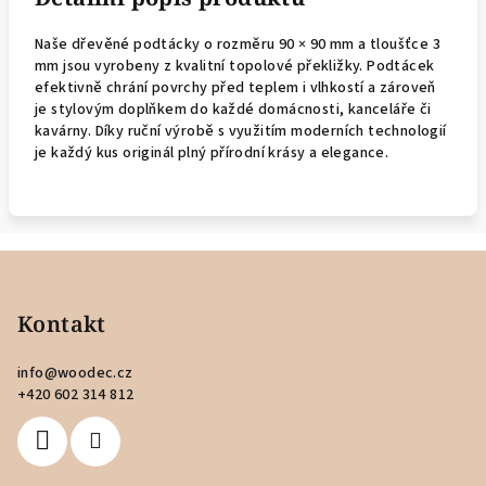
Naše dřevěné podtácky o rozměru 90 × 90 mm a tloušťce 3
mm jsou vyrobeny z kvalitní topolové překližky. Podtácek
efektivně chrání povrchy před teplem i vlhkostí a zároveň
je stylovým doplňkem do každé domácnosti, kanceláře či
kavárny. Díky ruční výrobě s využitím moderních technologií
je každý kus originál plný přírodní krásy a elegance.
Z
á
p
Kontakt
a
info
@
woodec.cz
t
+420 602 314 812
í