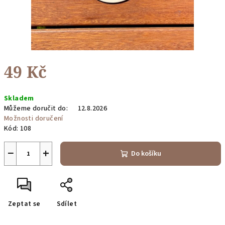
49 Kč
Měrná
Skladem
cena:
Můžeme doručit do:
12.8.2026
Možnosti doručení
Kód:
108
−
+
Do košíku
Zeptat se
Sdílet