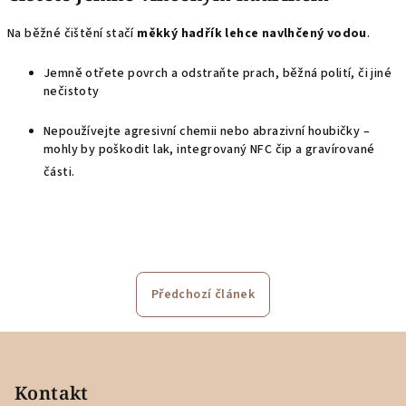
Na běžné čištění stačí
měkký hadřík lehce navlhčený vodou
.
Jemně otřete povrch a odstraňte prach, běžná polití, či jiné
nečistoty
Nepoužívejte agresivní chemii nebo abrazivní houbičky –
mohly by poškodit lak, integrovaný NFC čip a gravírované
části.
Předchozí článek
Z
á
p
Kontakt