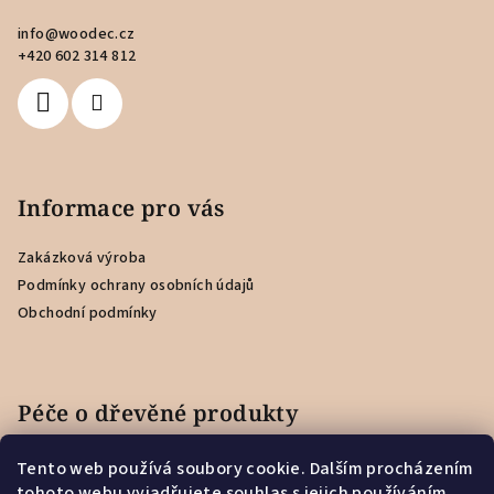
a
info
@
woodec.cz
t
+420 602 314 812
í
Informace pro vás
Zakázková výroba
Podmínky ochrany osobních údajů
Obchodní podmínky
Péče o dřevěné produkty
Tento web používá soubory cookie. Dalším procházením
Jak se starat o dřevěnou záložku?
tohoto webu vyjadřujete souhlas s jejich používáním..