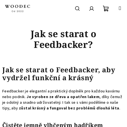
Přejít
na
obsah
Nákupní
Hledat
Přihlášení
Jak se starat o
košík
Feedbacker?
Jak se starat o Feedbacker, aby
vydržel funkční a krásný
Feedbacker je elegantní a praktický doplněk pro každou kavárnu
nebo podnik.
Je vyroben ze dřeva a opatřen lakem
, díky čemuž
je odolný a snadno udržovatelný.
I tak se s vámi podělíme o naše
tipy, aby
zůstal krásný a fungoval bez problémů dlouhá léta
.
Čistěte jemně vlhčeným hadříkem