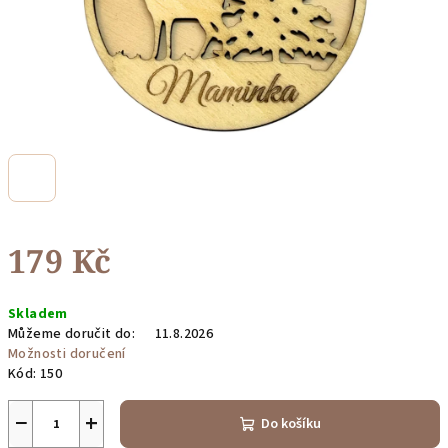
179 Kč
Měrná
Skladem
cena:
Můžeme doručit do:
11.8.2026
Možnosti doručení
Kód:
150
−
+
Do košíku