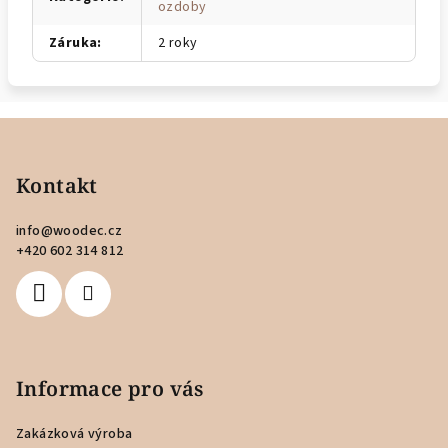
ozdoby
Záruka
:
2 roky
Z
á
p
Kontakt
a
info
@
woodec.cz
t
+420 602 314 812
í
Informace pro vás
Zakázková výroba