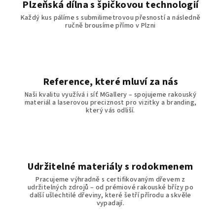
Plzeňská dílna s špičkovou technologií
Každý kus pálíme s submilimetrovou přesností a následně
ručně brousíme přímo v Plzni
Reference, které mluví za nás
Naši kvalitu využívá i síť MGallery – spojujeme rakouský
materiál a laserovou preciznost pro vizitky a branding,
který vás odliší.
Udržitelné materiály s rodokmenem
Pracujeme výhradně s certifikovaným dřevem z
udržitelných zdrojů – od prémiové rakouské břízy po
další ušlechtilé dřeviny, které šetří přírodu a skvěle
vypadají.