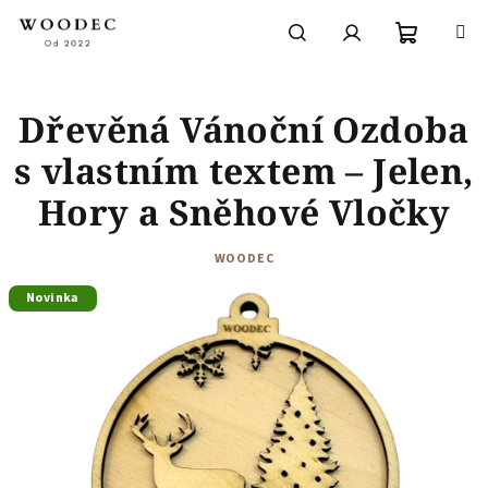
Přejít
na
obsah
Nákupní
Hledat
Přihlášení
Dřevěná Vánoční Ozdoba
košík
s vlastním textem – Jelen,
Hory a Sněhové Vločky
WOODEC
Novinka