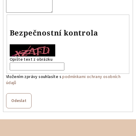
Bezpečnostní kontrola
Opište text z obrázku
Vložením zprávy souhlasíte s
podmínkami ochrany osobních
údajů
Odeslat
Z
á