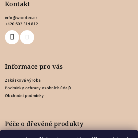
p
Kontakt
a
info
@
woodec.cz
t
+420 602 314 812
í
Informace pro vás
Zakázková výroba
Podmínky ochrany osobních údajů
Obchodní podmínky
Péče o dřevěné produkty