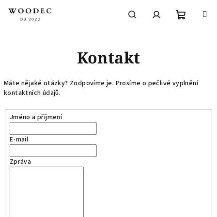
Přejít
na
obsah
Nákupní
Hledat
Přihlášení
Kontakt
košík
Máte nějaké otázky? Zodpovíme je. Prosíme o pečlivé vyplnění
kontaktních údajů.
Jméno a příjmení
E-mail
Zpráva