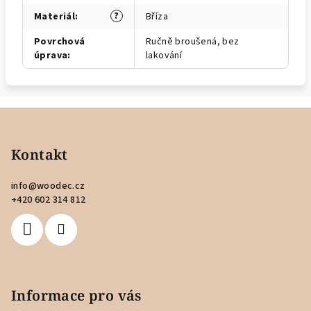
?
Materiál
:
Bříza
Povrchová
Ručně broušená, bez
úprava
:
lakování
Z
á
p
Kontakt
a
info
@
woodec.cz
t
+420 602 314 812
í
Informace pro vás