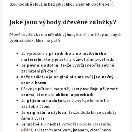
dlouhodobě sloužila bez jakýchkoli známek opotřebení.
Jaké jsou výhody dřevěné záložky?
Dřevěná záložka má několik výhod, které ji odlišují od jiných
typů záložek. Mezi ně patří:
Je vyrobena z
přírodního a obnovitelného
materiálu
, který je šetrný k životnímu prostředí.
Je
pevná a odolná
, takže vydrží i nepříliš šetrné
zacházení při čtení.
Každá záložka je
originální a má svůj jedinečný
vzor a barvu
.
Dřevo je přírodní materiál, který uvolňuje
příjemné
aroma
, které vás
uklidní a povzbudí
.
Je
příjemná na dotek
, což zvyšuje komfort a
zážitek z čtení.
Je
originální a stylová
, takže dodá knize osobitý
šarm a výraz.
Je možné si ji nechat
vytvořit podle vlastního
přání
, s vlastním motivem, jménem, citací nebo