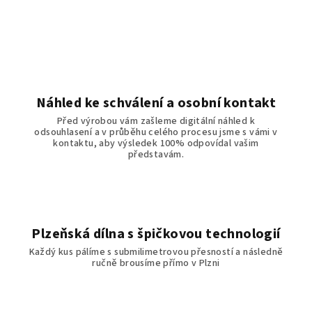
Náhled ke schválení a osobní kontakt
Před výrobou vám zašleme digitální náhled k
odsouhlasení a v průběhu celého procesu jsme s vámi v
kontaktu, aby výsledek 100% odpovídal vašim
představám.
Plzeňská dílna s špičkovou technologií
Každý kus pálíme s submilimetrovou přesností a následně
ručně brousíme přímo v Plzni