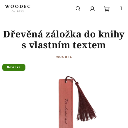
Přejít
na
obsah
Nákupní
Hledat
Přihlášení
Dřevěná záložka do knihy
košík
s vlastním textem
WOODEC
Novinka