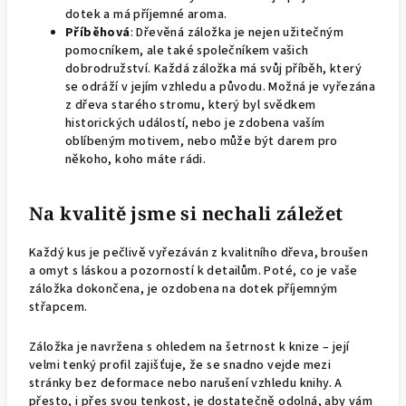
dotek a má příjemné aroma.
Příběhová
: Dřevěná záložka je nejen užitečným
pomocníkem, ale také společníkem vašich
dobrodružství. Každá záložka má svůj příběh, který
se odráží v jejím vzhledu a původu. Možná je vyřezána
z dřeva starého stromu, který byl svědkem
historických událostí, nebo je zdobena vaším
oblíbeným motivem, nebo může být darem pro
někoho, koho máte rádi.
Na kvalitě jsme si nechali záležet
Každý kus je pečlivě vyřezáván z kvalitního dřeva, broušen
a omyt s láskou a pozorností k detailům. Poté, co je vaše
záložka dokončena, je ozdobena na dotek příjemným
střapcem.
Záložka je navržena s ohledem na šetrnost k knize – její
velmi tenký profil zajišťuje, že se snadno vejde mezi
stránky bez deformace nebo narušení vzhledu knihy. A
přesto, i přes svou tenkost, je dostatečně odolná, aby vám