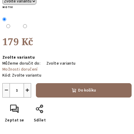
MOTIV
179 Kč
Měrná
Zvolte variantu
cena:
Můžeme doručit do:
Zvolte variantu
Možnosti doručení
Kód:
Zvolte variantu
−
+
Do košíku
Zeptat se
Sdílet