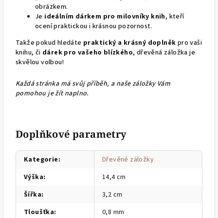
obrázkem.
Je
ideálním dárkem pro milovníky knih
, kteří
ocení praktickou i krásnou pozornost.
Takže pokud hledáte
praktický a krásný doplněk
pro vaši
knihu, či
dárek pro vašeho blízkého
, dřevěná záložka je
skvělou volbou!
Každá stránka má svůj příběh, a naše záložky Vám
pomohou je žít naplno.
Doplňkové parametry
Kategorie
:
Dřevěné záložky
Výška
:
14,4 cm
Šířka
:
3,2 cm
Tloušťka
:
0,8 mm