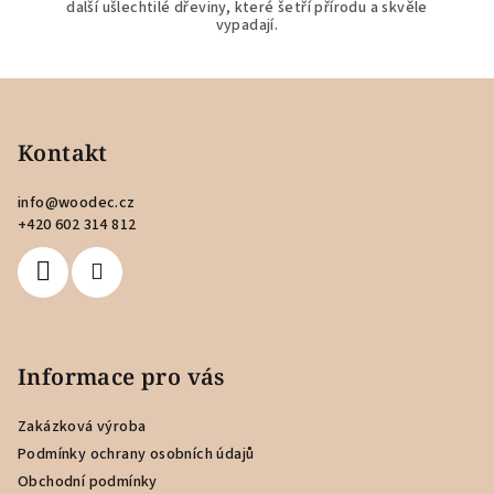
další ušlechtilé dřeviny, které šetří přírodu a skvěle
vypadají.
Z
á
p
Kontakt
a
info
@
woodec.cz
t
+420 602 314 812
í
Informace pro vás
Zakázková výroba
Podmínky ochrany osobních údajů
Obchodní podmínky