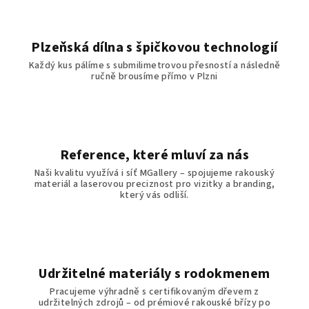
v
ý
p
Plzeňská dílna s špičkovou technologií
i
Každý kus pálíme s submilimetrovou přesností a následně
s
ručně brousíme přímo v Plzni
u
Reference, které mluví za nás
Naši kvalitu využívá i síť MGallery – spojujeme rakouský
materiál a laserovou preciznost pro vizitky a branding,
který vás odliší.
Udržitelné materiály s rodokmenem
Pracujeme výhradně s certifikovaným dřevem z
udržitelných zdrojů – od prémiové rakouské břízy po