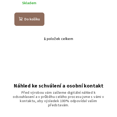
u
Skladem
k
t
Do košíku
ů
1
položek celkem
O
v
l
á
d
a
c
í
Náhled ke schválení a osobní kontakt
p
Před výrobou vám zašleme digitální náhled k
r
odsouhlasení a v průběhu celého procesu jsme s vámi v
v
kontaktu, aby výsledek 100% odpovídal vašim
představám.
k
y