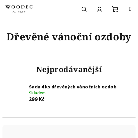
Přejít
na
obsah
Nákupní
Hledat
Přihlášení
Dřevěné vánoční ozdoby
košík
Nejprodávanější
Sada 4 ks dřevěných vánočních ozdob
Skladem
299 Kč
Ř