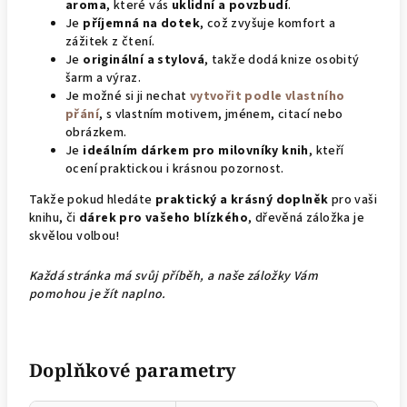
aroma
, které vás
uklidní a povzbudí
.
Je
příjemná na dotek
, což zvyšuje komfort a
zážitek z čtení.
Je
originální a stylová
, takže dodá knize osobitý
šarm a výraz.
Je možné si ji nechat
vytvořit podle vlastního
přání
, s vlastním motivem, jménem, citací nebo
obrázkem.
Je
ideálním dárkem pro milovníky knih
, kteří
ocení praktickou i krásnou pozornost.
Takže pokud hledáte
praktický a krásný doplněk
pro vaši
knihu, či
dárek pro vašeho blízkého
, dřevěná záložka je
skvělou volbou!
Každá stránka má svůj příběh, a naše záložky Vám
pomohou je žít naplno.
Doplňkové parametry