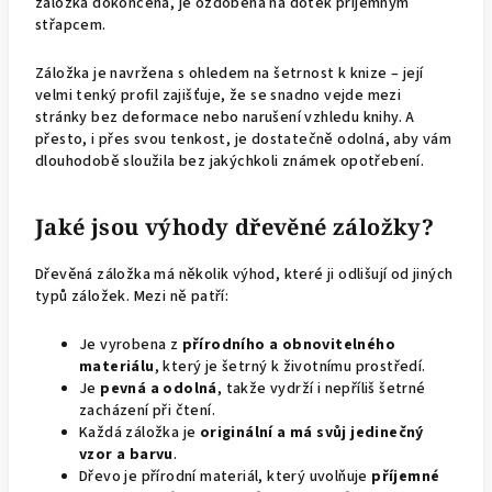
záložka dokončena, je ozdobena na dotek příjemným
střapcem.
Záložka je navržena s ohledem na šetrnost k knize – její
velmi tenký profil zajišťuje, že se snadno vejde mezi
stránky bez deformace nebo narušení vzhledu knihy. A
přesto, i přes svou tenkost, je dostatečně odolná, aby vám
dlouhodobě sloužila bez jakýchkoli známek opotřebení.
Jaké jsou výhody dřevěné záložky?
Dřevěná záložka má několik výhod, které ji odlišují od jiných
typů záložek. Mezi ně patří:
Je vyrobena z
přírodního a obnovitelného
materiálu
, který je šetrný k životnímu prostředí.
Je
pevná a odolná
, takže vydrží i nepříliš šetrné
zacházení při čtení.
Každá záložka je
originální a má svůj jedinečný
vzor a barvu
.
Dřevo je přírodní materiál, který uvolňuje
příjemné