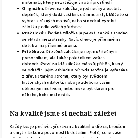
materiálu, který nezatěžuje životní prostředí.
Originální
: Dřevěná záložka je jedinečný a osobitý
doplněk, který dodá vaší knize šmrnc a styl. Můžete si
vybrat z různých motivů, nebo si nechat vyrobit
záložku podle vašich představ.
Praktická
: Dřevěná záložka je pevná, tenká a snadno
se vkládá mezi stránky. Navíc dřevo je příjemné na
dotek a má příjemné aroma.
Příběhová
: Dřevěná záložka je nejen užitečným
pomocníkem, ale také společníkem vašich
dobrodružství. Každá záložka má svůj příběh, který
se odráží v jejím vzhledu a původu. Možná je vyřezána
z dřeva starého stromu, který byl svědkem
historických událostí, nebo je zdobena vaším
oblíbeným motivem, nebo může být darem pro
někoho, koho máte rádi.
Na kvalitě jsme si nechali záležet
Každý kus je pečlivě vyřezáván z kvalitního dřeva, broušen
a omyt s láskou a pozorností k detailům. Poté, co je vaše