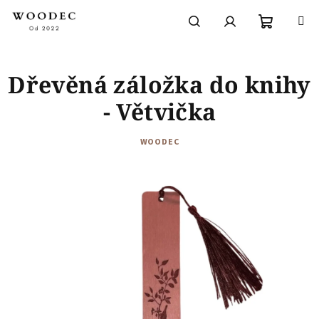
Přejít
na
obsah
Nákupní
Hledat
Přihlášení
Dřevěná záložka do knihy
košík
- Větvička
WOODEC