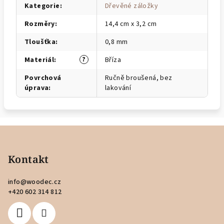
Kategorie
:
Dřevěné záložky
Rozměry
:
14,4 cm x 3,2 cm
Tloušťka
:
0,8 mm
?
Materiál
:
Bříza
Povrchová
Ručně broušená, bez
úprava
:
lakování
Z
á
p
Kontakt
a
info
@
woodec.cz
t
+420 602 314 812
í