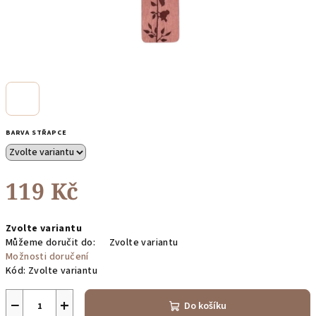
BARVA STŘAPCE
119 Kč
Měrná
Zvolte variantu
cena:
Můžeme doručit do:
Zvolte variantu
Možnosti doručení
Kód:
Zvolte variantu
−
+
Do košíku