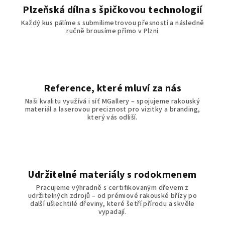
Plzeňská dílna s špičkovou technologií
Každý kus pálíme s submilimetrovou přesností a následně
ručně brousíme přímo v Plzni
Reference, které mluví za nás
Naši kvalitu využívá i síť MGallery – spojujeme rakouský
materiál a laserovou preciznost pro vizitky a branding,
který vás odliší.
Udržitelné materiály s rodokmenem
Pracujeme výhradně s certifikovaným dřevem z
udržitelných zdrojů – od prémiové rakouské břízy po
další ušlechtilé dřeviny, které šetří přírodu a skvěle
vypadají.