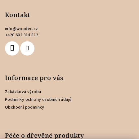
á
p
Kontakt
a
info
@
woodec.cz
t
+420 602 314 812
í
Informace pro vás
Zakázková výroba
Podmínky ochrany osobních údajů
Obchodní podmínky
Péče o dřevěné produkty