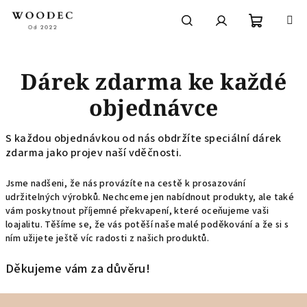
Přejít
na
obsah
Nákupní
Hledat
Přihlášení
Dárek zdarma ke každé
košík
objednávce
S každou objednávkou od nás obdržíte speciální dárek
zdarma jako projev naší vděčnosti.
Jsme nadšeni, že nás provázíte na cestě k prosazování
udržitelných výrobků. Nechceme jen nabídnout produkty, ale také
vám poskytnout příjemné překvapení, které oceňujeme vaši
loajalitu. Těšíme se, že vás potěší naše malé poděkování a že si s
ním užijete ještě víc radosti z našich produktů.
Děkujeme vám za důvěru!
Z